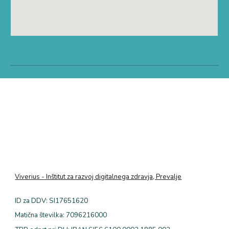
Viverius - Inštitut za razvoj digitalnega zdravja, Prevalje
ID za DDV: SI
17651620
Matična številka:
7096216000