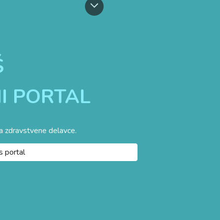
Š
I PORTAL
a zdravstvene delavce.
s portal