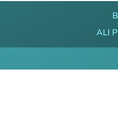
B
ALI 