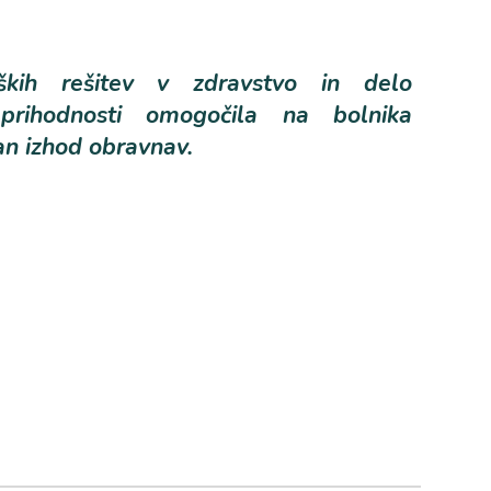
oških rešitev v zdravstvo in delo
rihodnosti omogočila na bolnika
an izhod obravnav.