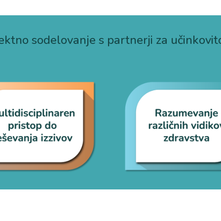
ektno sodelovanje s partnerji za učinkovit