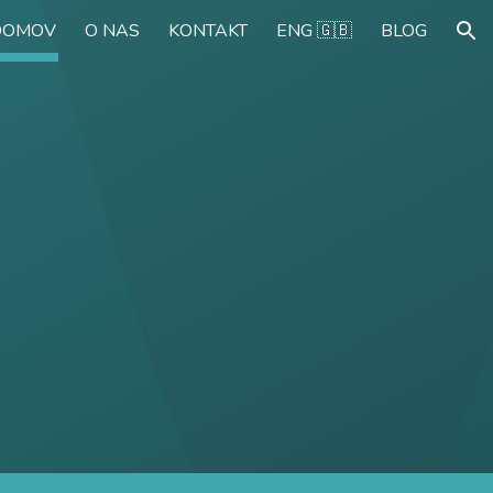
DOMOV
O NAS
KONTAKT
ENG 🇬🇧
BLOG
ion