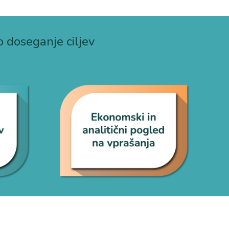
o doseganje ciljev