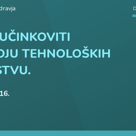
zdravja
ip to main content
Skip to navigat
UČINKOVITI
OJU TEHNOLOŠKIH
STVU.
16.