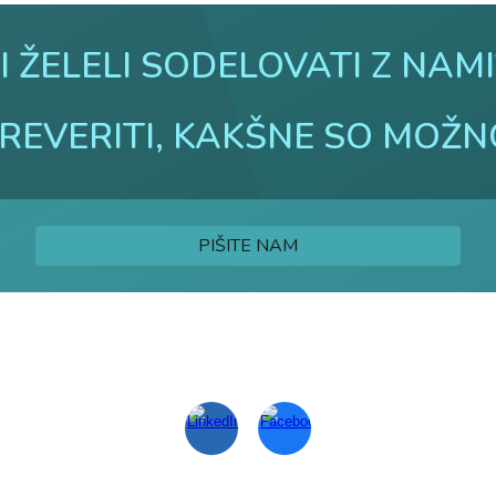
I ŽELELI SODELOVATI Z NAM
PREVERITI, KAKŠNE SO MOŽN
PIŠITE NAM