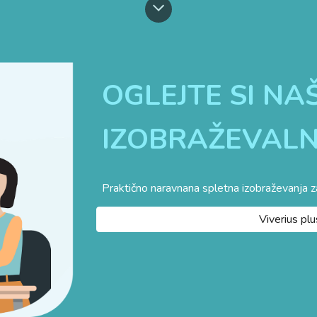
OGLEJTE SI NA
IZOBRAŽEVA
LN
Praktično naravnana spletna izobraževanja z
Viverius plu