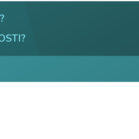
I?
OSTI?